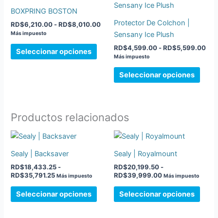
producto
prod
precios:
prec
BOXPRING BOSTON
tiene
desde
tiene
des
Protector De Colchon |
RD$
6,210.00
-
RD$
8,010.00
RD$6,210.00
RD$
múltiples
múlti
hasta
has
Sensany Ice Plush
Más impuesto
variantes.
varia
RD$8,010.00
RD$
RD$
4,599.00
-
RD$
5,599.00
Las
Las
Seleccionar opciones
Más impuesto
opciones
opci
se
se
Seleccionar opciones
pueden
pued
elegir
elegir
en
en
Productos relacionados
la
la
página
pági
Rango
Rango
Este
Este
de
de
de
de
producto
prod
precios:
precios:
Sealy | Backsaver
Sealy | Royalmount
producto
prod
desde
tiene
desde
tiene
RD$
18,433.25
-
RD$
20,199.50
-
RD$18,433.25
RD$20,199.50
múltiples
múlti
RD$
35,791.25
RD$
39,999.00
hasta
hasta
Más impuesto
Más impuesto
variantes.
varia
RD$35,791.25
RD$39,999.00
Las
Las
Seleccionar opciones
Seleccionar opciones
opciones
opci
se
se