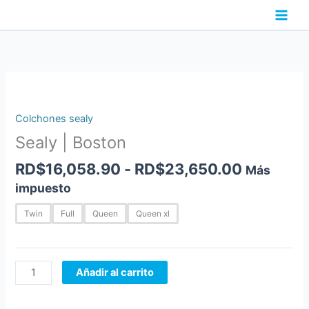
Ir
al
contenido
Rango
Sealy
de
|
precios:
Boston
Colchones sealy
desde
cantidad
Sealy | Boston
RD$16,0
hasta
RD$
16,058.90
-
RD$
23,650.00
Más
RD$23,6
impuesto
Twin
Full
Queen
Queen xl
Añadir al carrito