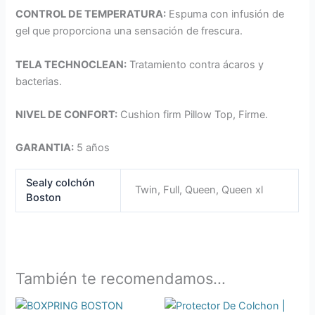
CONTROL DE TEMPERATURA:
Espuma con infusión de
gel que proporciona una sensación de frescura.
TELA TECHNOCLEAN:
Tratamiento contra ácaros y
bacterias.
NIVEL DE CONFORT:
Cushion firm Pillow Top, Firme.
GARANTIA:
5 años
Sealy colchón
Twin, Full, Queen, Queen xl
Boston
También te recomendamos…
Rango
Ran
Este
Este
de
de