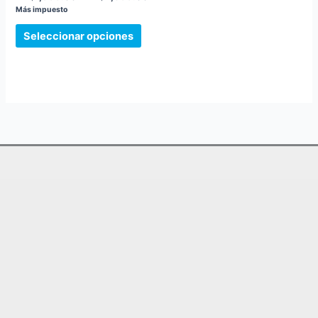
se
Más impuesto
pueden
elegir
Seleccionar opciones
en
la
página
de
producto