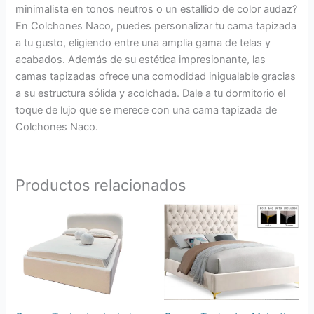
minimalista en tonos neutros o un estallido de color audaz?
En Colchones Naco, puedes personalizar tu cama tapizada
a tu gusto, eligiendo entre una amplia gama de telas y
acabados. Además de su estética impresionante, las
camas tapizadas ofrece una comodidad inigualable gracias
a su estructura sólida y acolchada. Dale a tu dormitorio el
toque de lujo que se merece con una cama tapizada de
Colchones Naco.
Productos relacionados
Rango
Rango
Este
Este
de
de
producto
prod
precios:
precios:
desde
tiene
desde
tiene
RD$30,000.00
RD$20,000.00
múltiples
múlti
hasta
hasta
variantes.
varia
RD$49,500.00
RD$34,599.00
Las
Las
opciones
opci