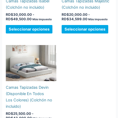
Camas Tapizadas Isabel
Camas Tapizadas Majestic
se
se
(Colchón no incluido)
(Colchón no incluido)
pueden
pued
RD$
30,000.00
-
RD$
20,000.00
-
elegir
elegir
RD$
49,500.00
RD$
34,599.00
Más impuesto
Más impuesto
en
en
Seleccionar opciones
Seleccionar opciones
la
la
página
pági
de
de
Rango
Este
producto
prod
de
producto
precios:
desde
tiene
RD$25,500.00
múltiples
hasta
variantes.
RD$43,000.00
Las
opciones
Camas Tapizadas Devin
se
(Disponible En Todos
pueden
Los Colores) (Colchón no
elegir
incluido)
en
RD$
25,500.00
-
la
RD$
43,000.00