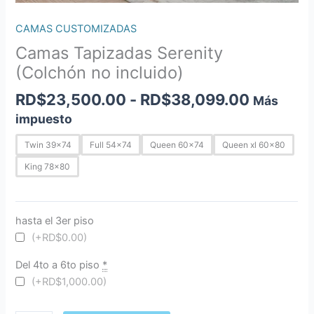
CAMAS CUSTOMIZADAS
Camas Tapizadas Serenity
(Colchón no incluido)
RD$
23,500.00
-
RD$
38,099.00
Más
impuesto
Twin 39x74
Full 54x74
Queen 60x74
Queen xl 60x80
King 78x80
hasta el 3er piso
(+RD$0.00)
Del 4to a 6to piso
*
(+RD$1,000.00)