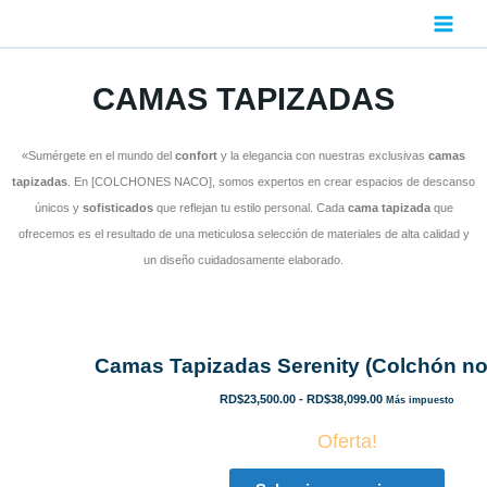
Ir
al
contenido
CAMAS TAPIZADAS
«Sumérgete en el mundo del
confort
y la elegancia con nuestras exclusivas
camas
tapizadas
. En [COLCHONES NACO], somos expertos en crear espacios de descanso
únicos y
sofisticados
que reflejan tu estilo personal. Cada
cama tapizada
que
ofrecemos es el resultado de una meticulosa selección de materiales de alta calidad y
un diseño cuidadosamente elaborado.
Camas Tapizadas Serenity (Colchón no 
R
RD$
23,500.00
-
RD$
38,099.00
Más impuesto
a
n
Oferta!
g
o
d