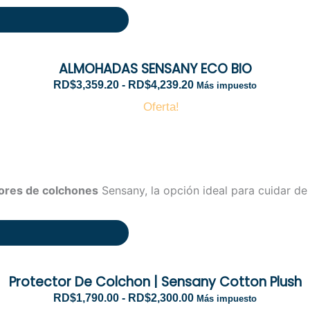
s
$
i
R
t
3
o
a
a
,
s
n
R
3
:
g
D
ALMOHADAS SENSANY ECO BIO
9
d
o
$
9
e
d
RD$
3,359.20
-
RD$
4,239.20
Más impuesto
3
.
s
e
,
Oferta!
2
d
p
8
0
e
r
4
h
R
e
0
a
D
c
.
s
$
i
0
t
3
o
0
ores de colchones
Sensany, la opción ideal para cuidar de 
a
,
s
R
5
:
D
0
d
R
$
0
e
a
3
.
s
n
,
0
d
g
9
0
e
Protector De Colchon | Sensany Cotton Plush
o
1
h
R
d
RD$
1,790.00
-
RD$
2,300.00
Más impuesto
9
a
D
e