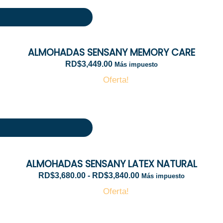
ALMOHADAS SENSANY MEMORY CARE
RD$
3,449.00
Más impuesto
Oferta!
R
a
n
g
ALMOHADAS SENSANY LATEX NATURAL
o
d
RD$
3,680.00
-
RD$
3,840.00
Más impuesto
e
Oferta!
p
r
e
c