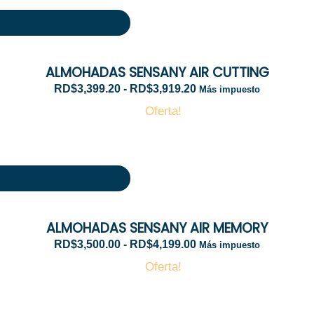
i
R
o
a
s
n
:
g
ALMOHADAS SENSANY AIR CUTTING
d
o
e
d
RD$
3,399.20
-
RD$
3,919.20
Más impuesto
s
e
Oferta!
d
p
e
r
R
e
D
c
$
i
R
3
o
a
,
s
n
6
:
g
8
ALMOHADAS SENSANY AIR MEMORY
d
o
0
e
d
RD$
3,500.00
-
RD$
4,199.00
Más impuesto
.
s
e
0
Oferta!
d
p
0
e
r
h
R
e
a
D
c