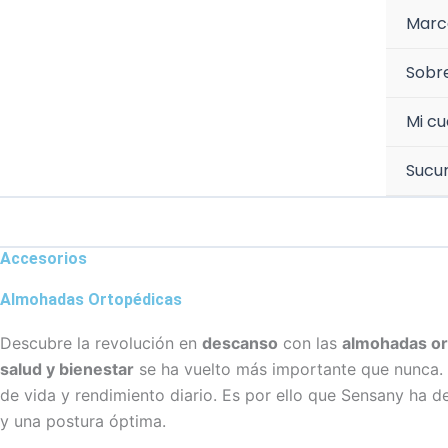
Ir
Marc
al
contenido
Sobr
Mi c
Sucur
Accesorios
Almohadas Ortopédicas
Descubre la revolución en
descanso
con las
almohadas or
salud y bienestar
se ha vuelto más importante que nunca. 
de vida y rendimiento diario. Es por ello que Sensany ha d
y una postura óptima.