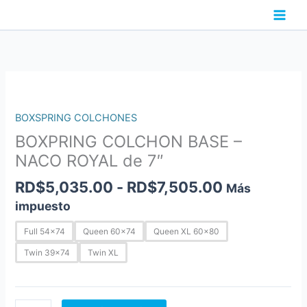
Ir
al
contenido
Rango
BOXPRING
de
COLCHON
precios:
BASE
BOXSPRING COLCHONES
desde
-
BOXPRING COLCHON BASE –
RD$5,035.
NACO
NACO ROYAL de 7″
hasta
ROYAL
RD$7,505.
de
RD$
5,035.00
-
RD$
7,505.00
Más
7"
impuesto
cantidad
Full 54x74
Queen 60x74
Queen XL 60x80
Twin 39x74
Twin XL