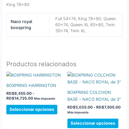
King 78×80
Full 54×74, King 78×80, Queen
Naco royal
60×74, Queen XL 60×80, Twin
boxspring
39×74, Twin XL
Productos relacionados
Rango
Ran
Este
Este
de
de
producto
prod
precios:
prec
BOXPRING HARRINGTON
desde
tiene
tiene
des
BOXPRING COLCHON
RD$
8,455.00
-
RD$8,455.00
RD$
múltiples
múlti
RD$
14,725.00
hasta
hast
BASE – NACO ROYAL de 3″
Más impuesto
variantes.
varia
RD$14,725.00
RD$
RD$
5,035.00
-
RD$
7,505.00
Las
Las
Seleccionar opciones
Más impuesto
opciones
opci
se
se
Seleccionar opciones