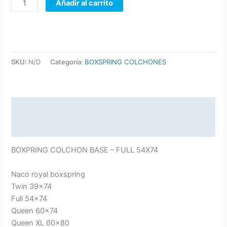
Añadir al carrito
SKU:
N/D
Categoría:
BOXSPRING COLCHONES
Descripción
Información adicional
BOXPRING COLCHON BASE – FULL 54X74
Naco royal boxspring
Twin 39×74
Full 54×74
Queen 60×74
Queen XL 60×80