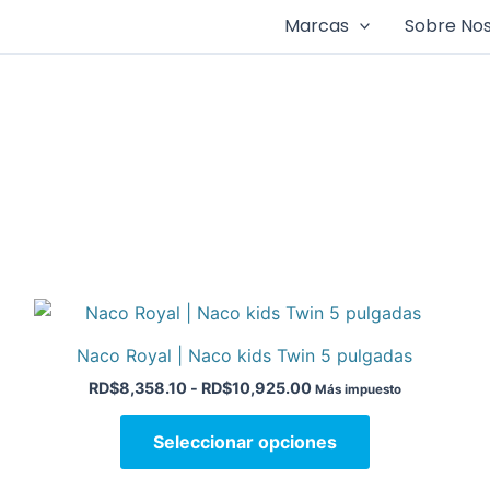
Marcas
Sobre No
Rango
Este
de
o
producto
precios:
Naco Royal | Naco kids Twin 5 pulgadas
desde
tiene
RD$8,358.10
RD$
8,358.10
-
RD$
10,925.00
Más impuesto
múltiples
hasta
.
variantes.
RD$10,925.00
Seleccionar opciones
Las
opciones