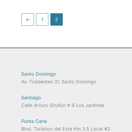
se
pueden
←
1
2
elegir
en
la
página
de
product
Santo Domingo
Av. Tiradentes 31, Santo Domingo
Santiago
Calle Arturo Grullón # 9 Los Jardines
Punta Cana
Blvd. Turístico del Este Km 3.5 Local #2